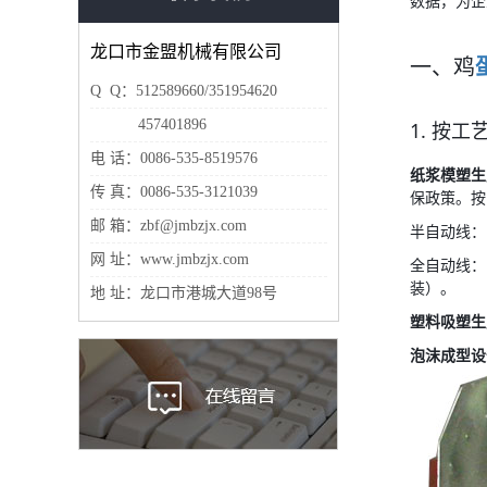
数据，为企
龙口市金盟机械有限公司
一、鸡
Q Q：
512589660/351954620
457401896
1. 按
电 话：0086-535-8519576
纸浆模塑生
传 真：0086-535-3121039
保政策。按
邮 箱：zbf@jmbzjx.com
半自动线：时
网 址：www.jmbzjx.com
全自动线：时
装）。
地 址：龙口市港城大道98号
塑料吸塑生
泡沫成型设