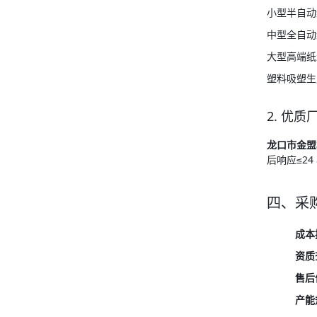
小型半自动纸
中型全自动纸浆
大型高端纸
塑料吸塑生产
2. 优
龙口市金盟
后响应≤24
四、采
成本
资质
售后
产能