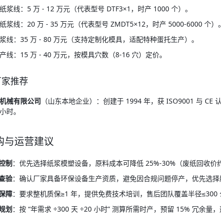
浆线：5 万 - 12 万元（代表型号 DTF3×1，时产 1000 个）。
线：20 万 - 35 万元（代表型号 ZMDT5×12，时产 5000-6000 个）
浆线：35 万 - 80 万元（支持定制化模具，适配特种蛋托生产）。
线：15 万 - 40 万元，按模具穴数（8-16 穴）定价。
质厂家推荐
机械有限公司
（山东本地企业）：创建于 1994 年，获 ISO9001 与 
 小时。
购与运营建议
控制
：优先选择纸浆模塑设备，原料成本可降低 25%-30%（废纸回收价约 
查验
：确认厂家具备环保设备生产资质，避免因合规问题停产，优先选择服务
保障
：要求整机质保≥1 年，提供免费技术培训，售后团队覆盖半径≤300 
规划
：按 “年需求 ÷300 天 ÷20 小时” 测算所需时产，预留 15% 