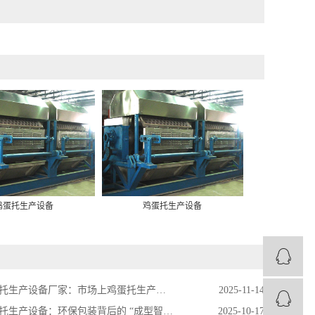
鸡蛋托生产设备
鸡蛋托生产设备
鸡蛋
鸡蛋托生产设备类型（转鼓式 / 对辊式、半自动 / 全自动）与参数繁杂，小型作坊（日产 1 万件）与中大型工厂（日产 10 万件）选型时如何精准匹配？操作中又该掌握哪些要点避免成型不良、效率低下，同时规避设备损耗与环保风险？
2025-11-14
托生产设备：环保包装背后的 “成型智造引擎”
2025-10-17